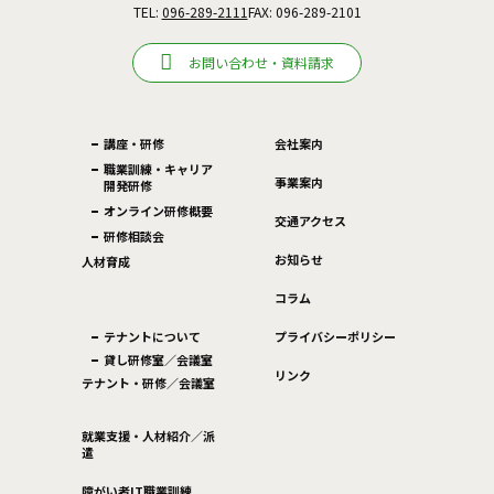
TEL:
096-289-2111
FAX: 096-289-2101
お問い合わせ・資料請求
講座・研修
会社案内
職業訓練・キャリア
事業案内
開発研修
オンライン研修概要
交通アクセス
研修相談会
お知らせ
人材育成
コラム
テナントについて
プライバシーポリシー
貸し研修室／会議室
リンク
テナント・研修／会議室
就業支援・人材紹介／派
遣
障がい者IT職業訓練