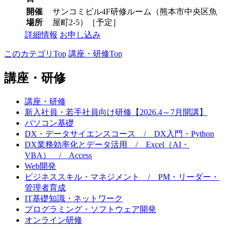
開催
サンコミビル4F研修ルーム（熊本市中央区魚
場所
屋町2-5）［予定］
詳細情報
お申し込み
このカテゴリTop
講座・研修Top
講座・研修
講座・研修
新入社員・若手社員向け研修【2026.4～7月開講】
パソコン基礎
DX・データサイエンスコース / DX入門・Python
DX業務効率化とデータ活用 / Excel（AI・
VBA） / Access
Web開発
ビジネススキル・マネジメント / PM・リーダー・
管理者育成
IT基礎知識・ネットワーク
プログラミング・ソフトウェア開発
オンライン研修