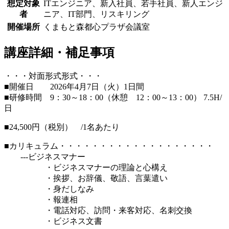
想定対象
ITエンジニア、新入社員、若手社員、新人エンジ
者
ニア、IT部門、リスキリング
開催場所
くまもと森都心プラザ会議室
講座詳細・補足事項
・・・対面形式形式・・・
■開催日 2026年4月7日（火）1日間
■研修時間 9：30～18：00（休憩 12：00～13：00） 7.5H/
日
■24,500円（税別） /1名あたり
■カリキュラム・・・・・・・・・・・・・・・・・・・
---ビジネスマナー
・ビジネスマナーの理論と心構え
・挨拶、お辞儀、敬語、言葉遣い
・身だしなみ
・報連相
・電話対応、訪問・来客対応、名刺交換
・ビジネス文書