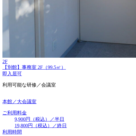
2F
【別館】事務室 2F（99.5㎡）
即入居可
利用可能な研修／会議室
本館／大会議室
ご利用料金
9,900円（税込）／半日
19,800円（税込）／終日
利用時間