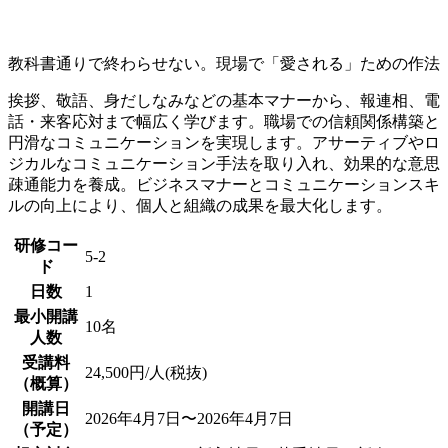
教科書通りで終わらせない。現場で「愛される」ための作法
挨拶、敬語、身だしなみなどの基本マナーから、報連相、電
話・来客応対まで幅広く学びます。職場での信頼関係構築と
円滑なコミュニケーションを実現します。アサーティブやロ
ジカルなコミュニケーション手法を取り入れ、効果的な意思
疎通能力を養成。ビジネスマナーとコミュニケーションスキ
ルの向上により、個人と組織の成果を最大化します。
研修コー
5-2
ド
日数
1
最小開講
10名
人数
受講料
24,500円/人(税抜)
（概算）
開講日
2026年4月7日〜2026年4月7日
（予定）