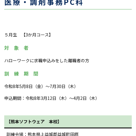
医療・調剤事務PC科
５月生 【3か月コース】
対 象 者
ハローワークに求職申込みをした離職者の方
訓 練 期 間
令和8年5月8日（金）～7月30日（木）
申込期間：令和8年3月12日（木）～4月2日（木）
【熊本ソフトウェア 本校】
訓練会場：熊本県上益城郡益城町田原