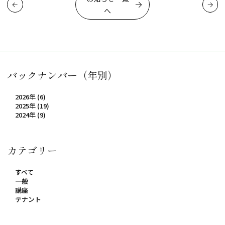
次
前
稿
へ
の
の
ナ
記
記
ビ
事
事
ゲー
バックナンバー（年別）
ショ
ン
2026年 (6)
2025年 (19)
2024年 (9)
カテゴリー
すべて
一般
講座
テナント