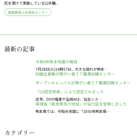
託を受けて実施している公共職...
情報関連人材育成センター
最新の記事
令和8年熊本地震の報告
7月28日(火)16時27分、大きな揺れが熊本…
訓練生募集＠障がい者ＩＴ職業訓練センター
オープンキャンパス＠障がい者ＩＴ職業訓練センター
「DX認定制度」により認定されました
近年、DXの推進や生成AIは、社会シス…
環境省「脱炭素先行地域」の協力証を受領しました
熊本県では、令和元年度に「2050年熊本県…
カテゴリー