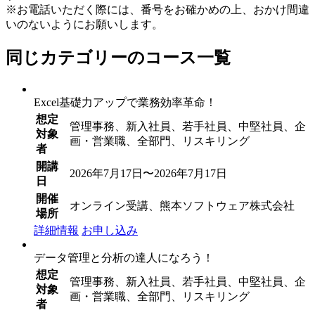
※お電話いただく際には、番号をお確かめの上、おかけ間違
いのないようにお願いします。
同じカテゴリーのコース一覧
Excel基礎力アップで業務効率革命！
想定
管理事務、新入社員、若手社員、中堅社員、企
対象
画・営業職、全部門、リスキリング
者
開講
2026年7月17日〜2026年7月17日
日
開催
オンライン受講、熊本ソフトウェア株式会社
場所
詳細情報
お申し込み
データ管理と分析の達人になろう！
想定
管理事務、新入社員、若手社員、中堅社員、企
対象
画・営業職、全部門、リスキリング
者