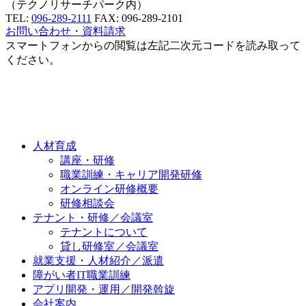
（テクノリサーチパーク内）
TEL:
096-289-2111
FAX: 096-289-2101
お問い合わせ・資料請求
スマートフォンからの
閲覧は左記二次元コードを読み取って
ください。
人材育成
講座・研修
職業訓練・キャリア開発研修
オンライン研修概要
研修相談会
テナント・研修／会議室
テナントについて
貸し研修室／会議室
就業支援・人材紹介／派遣
障がい者IT職業訓練
アプリ開発・運用／開発斡旋
会社案内