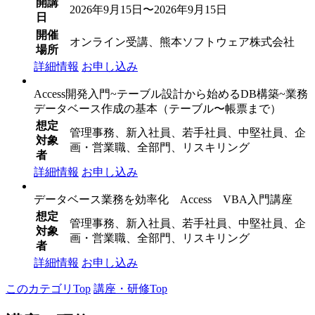
開講
2026年9月15日〜2026年9月15日
日
開催
オンライン受講、熊本ソフトウェア株式会社
場所
詳細情報
お申し込み
Access開発入門~テーブル設計から始めるDB構築~業務
データベース作成の基本（テーブル〜帳票まで）
想定
管理事務、新入社員、若手社員、中堅社員、企
対象
画・営業職、全部門、リスキリング
者
詳細情報
お申し込み
データベース業務を効率化 Access VBA入門講座
想定
管理事務、新入社員、若手社員、中堅社員、企
対象
画・営業職、全部門、リスキリング
者
詳細情報
お申し込み
このカテゴリTop
講座・研修Top