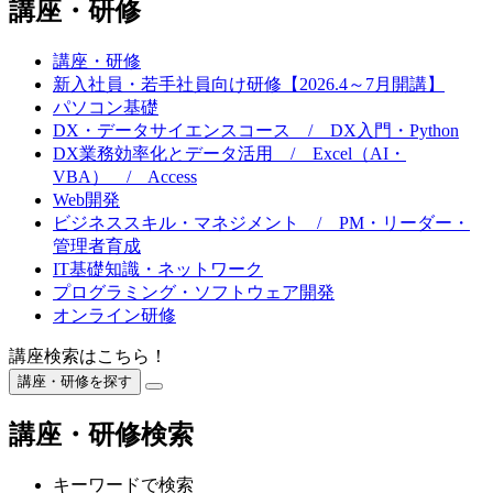
講座・研修
講座・研修
新入社員・若手社員向け研修【2026.4～7月開講】
パソコン基礎
DX・データサイエンスコース / DX入門・Python
DX業務効率化とデータ活用 / Excel（AI・
VBA） / Access
Web開発
ビジネススキル・マネジメント / PM・リーダー・
管理者育成
IT基礎知識・ネットワーク
プログラミング・ソフトウェア開発
オンライン研修
講座検索はこちら！
講座・研修を探す
閉
じ
講座・研修検索
る
キーワードで検索