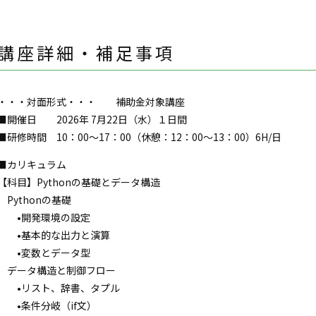
講座詳細・補足事項
・・・対面形式・・・ 補助金対象講座
■開催日 2026年 7月22日（水）１日間
■研修時間 10：00～17：00（休憩：12：00～13：00）6H/日
■カリキュラム
【科目】Pythonの基礎とデータ構造
Pythonの基礎
•開発環境の設定
•基本的な出力と演算
•変数とデータ型
データ構造と制御フロー
•リスト、辞書、タプル
•条件分岐（if文）