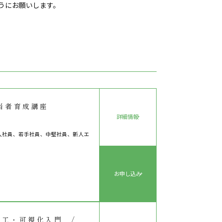
うにお願いします。
当者育成講座
詳細情報
入社員、若手社員、中堅社員、新人エ
お申し込み
タ加工・可視化入門 /