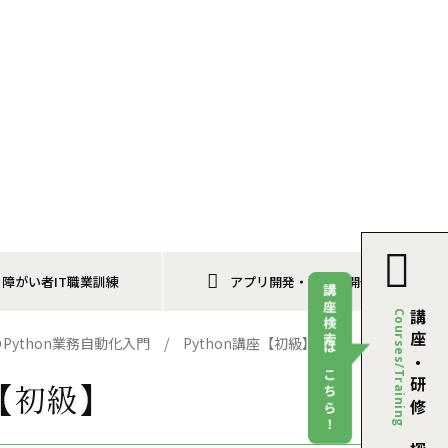
障がい者IT職業訓練
アプリ開発・運用／開発斡旋
講座検索はこちら！
Courses/Training
講座・研修を探す
Python業務自動化入門 / Python講座【初級】
座【初級】