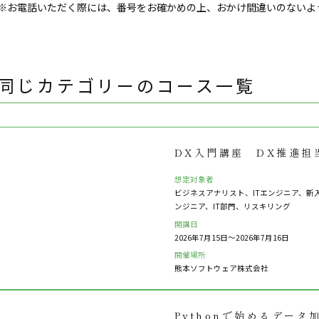
※お電話いただく際には、番号をお確かめの上、おかけ間違いのないよ
同じカテゴリーのコース一覧
DX入門講座 DX推進担
想定対象者
ビジネスアナリスト、ITエンジニア、新
ンジニア、IT部門、リスキリング
開講日
2026年7月15日〜2026年7月16日
開催場所
熊本ソフトウェア株式会社
Pythonで始めるデー