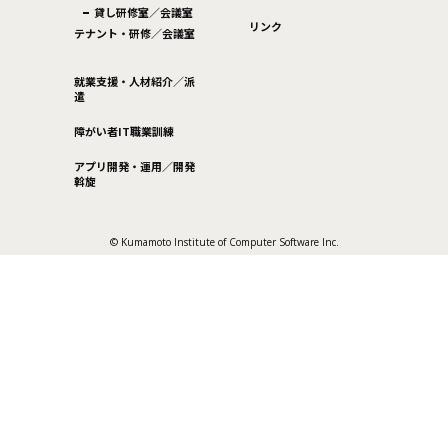
貸し研修室／会議室
リンク
テナント・研修／会議室
就業支援・人材紹介／派
遣
障がい者IT職業訓練
アプリ開発・運用／開発
斡旋
© Kumamoto Institute of Computer Software Inc.