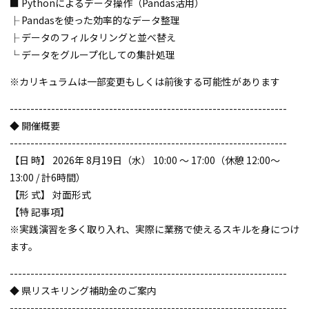
■ Pythonによるデータ操作（Pandas活用）
├ Pandasを使った効率的なデータ整理
├ データのフィルタリングと並べ替え
└ データをグループ化しての集計処理
※カリキュラムは一部変更もしくは前後する可能性があります
-------------------------------------------------------------------
◆ 開催概要
-------------------------------------------------------------------
【日 時】 2026年 8月19日（水） 10:00 〜 17:00（休憩 12:00〜
13:00 / 計6時間）
【形 式】 対面形式
【特 記事項】
※実践演習を多く取り入れ、実際に業務で使えるスキルを身につけ
ます。
-------------------------------------------------------------------
◆ 県リスキリング補助金のご案内
-------------------------------------------------------------------