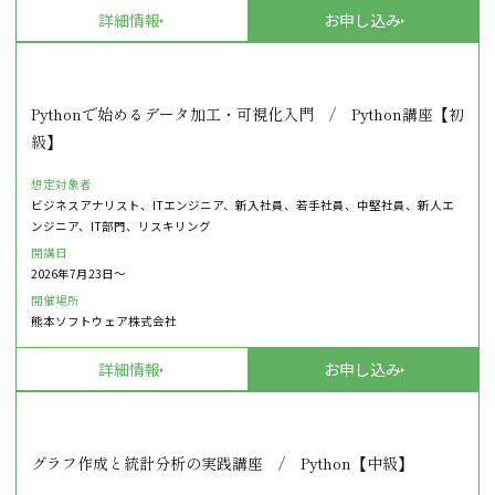
詳細情報
お申し込み
Pythonで始めるデータ加工・可視化入門 / Python講座【初
級】
想定対象者
ビジネスアナリスト、ITエンジニア、新入社員、若手社員、中堅社員、新人エ
ンジニア、IT部門、リスキリング
開講日
2026年7月23日〜
開催場所
熊本ソフトウェア株式会社
詳細情報
お申し込み
グラフ作成と統計分析の実践講座 / Python【中級】